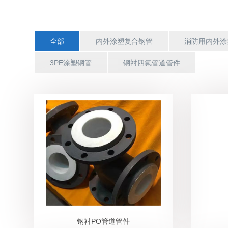
全部
内外涂塑复合钢管
3PE涂塑钢管
钢衬四氟管道管件
钢衬PO管道管件