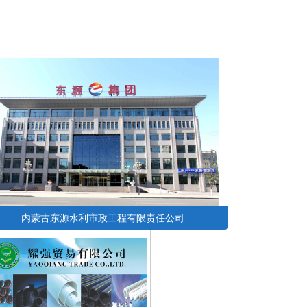
内蒙古东源水利市政工程有限责任公司
...