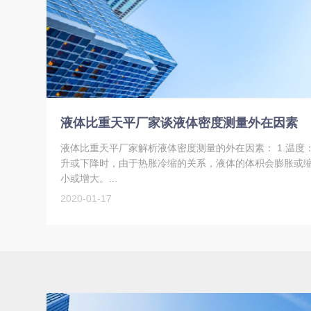
液体比重天平厂家谈液体密度测量外在因素
液体比重天平厂家解析液体密度测量的外在因素： 1.温度
升或下降时，由于热胀冷缩的关系，液体的体积会膨胀或
小或增大。...
2020-01-17