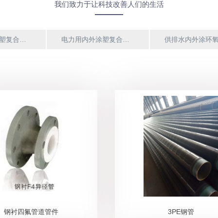
我们致力于让科技改善人们的生活
消防用内外涂塑复合钢管
电力用内外涂塑复合钢管
钢衬四氟管道管件
3PE钢管