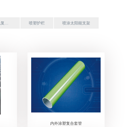
供排水内外涂环氧复合钢管
喷塑护栏
喷涂太阳能支架
内外涂塑复合套管