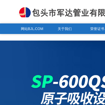
BJL.COM
网站BJL.COM
关于我们
荣誉证书