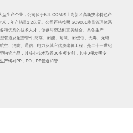
的大型生产企业，公司位于BJL.COM稀土高新区高新技术特色产
方米，年产销量1.2亿元。公司严格按照ISO9001质量管理体系
备和优秀的技术人才，使钢与塑达到完美结合。具备生产
P等环保型管道及配套管件;防腐、耐酸、耐碱、耐侵蚀、无毒、无辐
航空、消防、通信、电力及其它优质建筑工程，是二十一世纪
塑钢管产品，其核心技术取得30多项专利，其中3项发明专
钢衬PP，PO，PE管道和管...