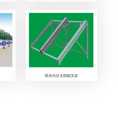
喷涂光伏太阳能支架