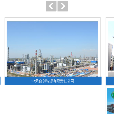
中天合创能源有限责任公司
...