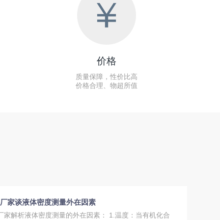
价格
质量保障，性价比高
价格合理、物超所值
厂家谈液体密度测量外在因素
厂家解析液体密度测量的外在因素： 1.温度：当有机化合