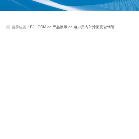
当前位置：
BJL.COM
>>
产品展示
>>
电力用内外涂塑复合钢管