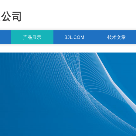
产品展示
BJL.COM
技术文章