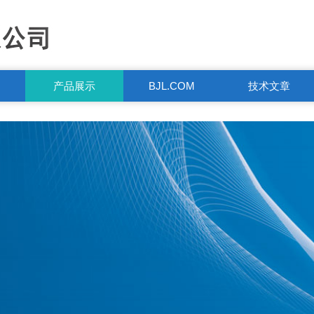
产品展示
BJL.COM
技术文章