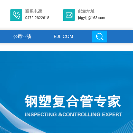
联系电话
邮箱地址
0472-2622618
jdgyljj@163.com
公司业绩
BJL.COM