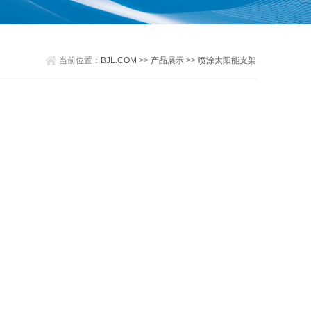
当前位置：
BJL.COM
>>
产品展示
>>
喷涂太阳能支架